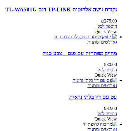
נקודת גישה אלחוטית TP-LINK דגם TL-WA501G
₪
275.00
הוספה לסל
Quick View
גאדג'טים ומתנות
מחזיק מפתחות עם פנס – צבע סגול
₪
30.00
הוספה לסל
Quick View
גאדג'טים ומתנות
עט עם דיו בלתי נראית
₪
32.00
הוספה לסל
Quick View
גאדג'טים ומתנות