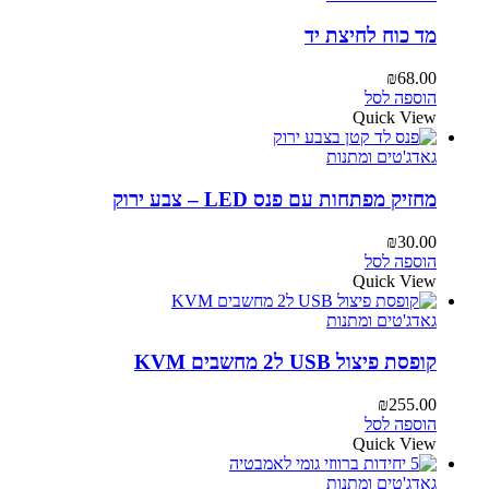
מד כוח לחיצת יד
₪
68.00
הוספה לסל
Quick View
גאדג'טים ומתנות
מחזיק מפתחות עם פנס LED – צבע ירוק
₪
30.00
הוספה לסל
Quick View
גאדג'טים ומתנות
קופסת פיצול USB ל2 מחשבים KVM
₪
255.00
הוספה לסל
Quick View
גאדג'טים ומתנות