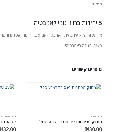
תיאור
5 יחידות ברווזי גומי לאמבטיה
אין תינוק שלא יאהב את האמבטיה עם 5 ברווזי גומי קטנים וחמודים, צפים ומצפצפים מסביבו.
פשוט חגיגה באמבטיה!
מוצרים קשורים
גאדג'טים ומתנות
גאדג'טים ומת
מחזיק מפתחות עם פנס – צבע סגול
עט עם דיו
₪
32.00
₪
30.00