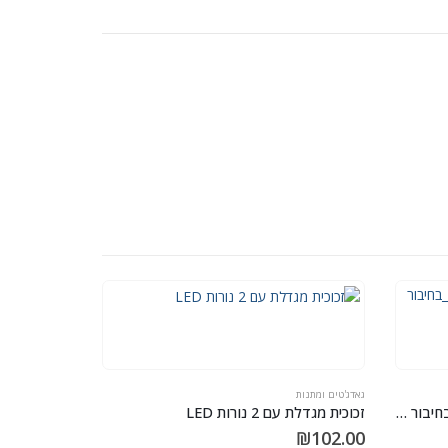
גאדג'טים ומתנות
כרטיס רשת למחשבים ניידים ישנים בחיבור PCMIA דגם – TP-LINK TF-5239
זכוכית מגדלת עם 2 נורות LED
₪
102.00